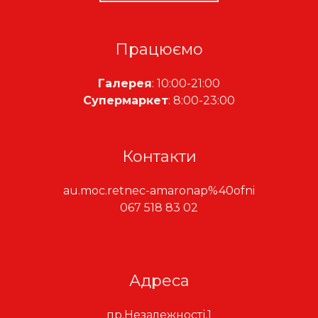
Працюємо
Галерея
: 10:00-21:00
Супермаркет
: 8:00-23:00
Контакти
au.moc.retnec-amaronap%40ofni
067 518 83 02
Адреса
пр.Незалежності,1