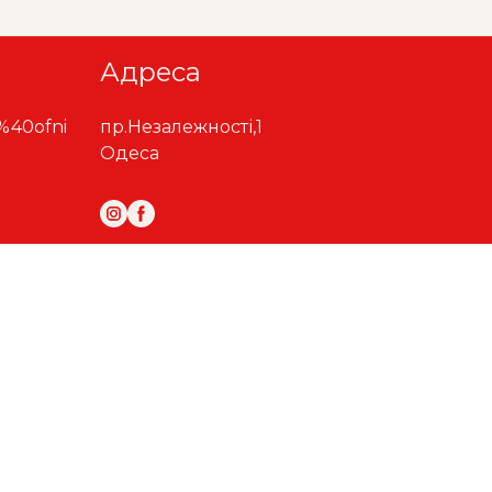
Адреса
%40ofni
пр.Незалежності,1
Одеса