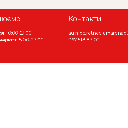
цюємо
Контакти
ея
: 10:00-21:00
au.moc.retnec-amaronap
маркет
: 8:00-23:00
067 518 83 02