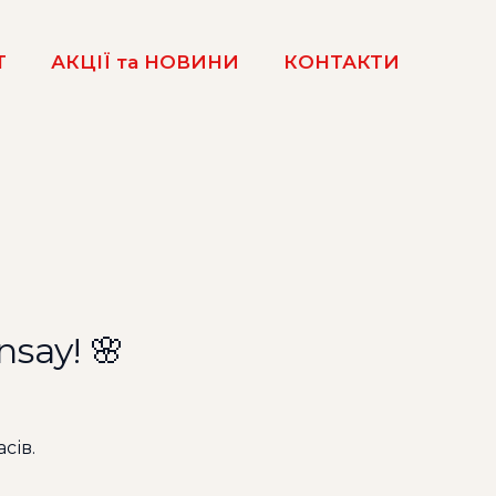
Т
АКЦІЇ та НОВИНИ
КОНТАКТИ
say! 🌸
сів.