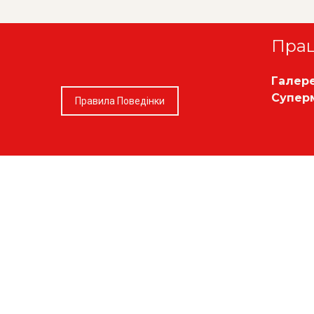
Пра
Галер
Супер
Правила Поведінки