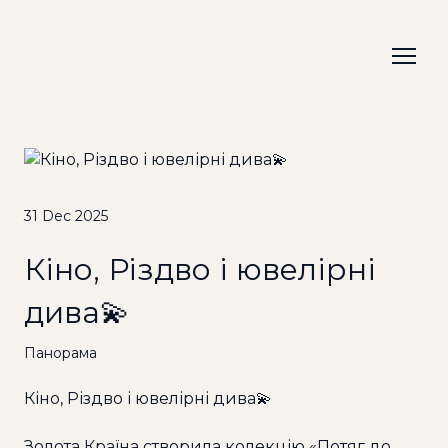
31 Dec 2025
Кіно, Різдво і ювелірні
дива💫
Панорама
Кіно, Різдво і ювелірні дива💫
Золота Країна створила колекцію «Потяг до