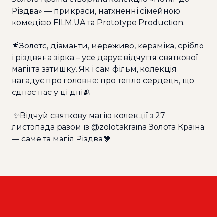
Різдва» — прикраси, натхненні сімейною
комедією
FILM.UA
та Prototype Production.
🌟Золото, діаманти, мереживо, кераміка, срібло
і різдвяна зірка – усе дарує відчуття святкової
магії та затишку. Як і сам фільм, колекція
нагадує про головне: про тепло сердець, що
єднає нас у ці дні🫂
✨Відчуй святкову магію колекції з 27
листопада разом із @zolotakraina Золота Країна
— саме та магія Різдва🩵