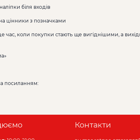
 наліпки біля входів
 на цінники з позначками
це час, коли покупки стають ще вигіднішими, а вихідн
ма»
 за посиланням:
цюємо
Контакти