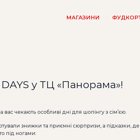
МАГАЗИНИ
ФУДКОР
 DAYS у ТЦ «Панорама»!
а вас чекають особливі дні для шопінгу з сім’єю.
тували знижки та приємні сюрпризи, а підказки, де 
о під ногами: