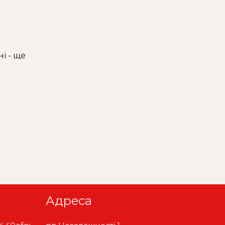
і - ще
Адреса