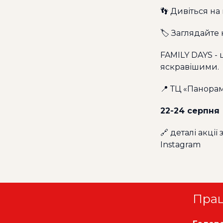
👣 Дивіться на
🏷️ Заглядайте
FAMILY DAYS - 
яскравішими.
📍 ТЦ «Панора
22-24 серпня
🔗 деталі акції
Instagram
Пра