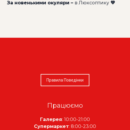
За новенькими окуляри –
в Люксоптику
💚
Правила Поведінки
Працюємо
Галерея
: 10:00-21:00
Супермаркет
: 8:00-23:00